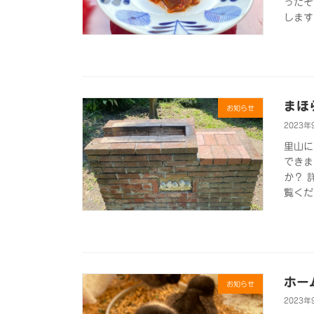
ったそ
します
まほ
お知らせ
2023年
里山に
できま
か？ 
覧くだ
ホー
お知らせ
2023年