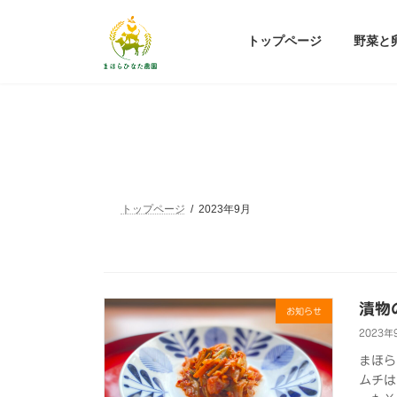
コ
ナ
ン
ビ
トップページ
野菜と
テ
ゲ
ン
ー
ツ
シ
へ
ョ
ス
ン
キ
に
ッ
移
プ
動
トップページ
2023年9月
漬物
お知らせ
2023年
まほら
ムチは