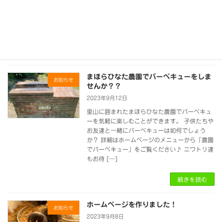
を使用し、注文を受けてからお作りするから作
ったその日から発酵が始まり、日に日に乳酸菌
が増えてお味は酸味が増します。おうちで育て
ていただ […]
続きを読む
まほらひなた農園でバーベキューをしま
お知らせ
せんか？？
2023年9月12日
里山に囲まれたまほらひなた農園でバーベキュ
ーを気軽に楽しむことができます。 子供たちや
お友達と一緒にバーベキューは如何でしょう
か？ 詳細はホームページのメニューから「農園
でバーベキュー」をご覧ください♪ ニワトリ達
もお待 […]
続きを読む
ホームページを作りました！
お知らせ
2023年9月8日